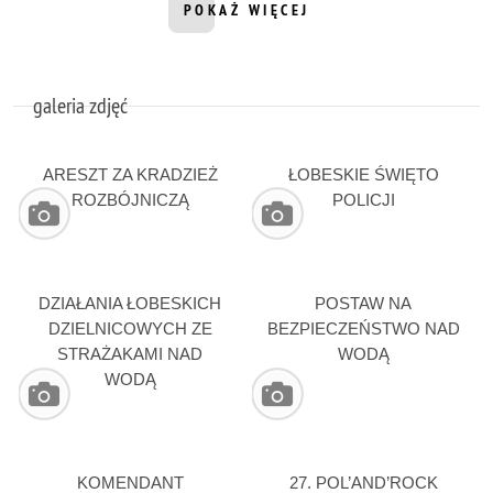
POKAŻ WIĘCEJ
INFORMACJI Z DZIAŁU WIDEO
galeria zdjęć
ARESZT ZA KRADZIEŻ
ŁOBESKIE ŚWIĘTO
ROZBÓJNICZĄ
POLICJI
DZIAŁANIA ŁOBESKICH
POSTAW NA
DZIELNICOWYCH ZE
BEZPIECZEŃSTWO NAD
STRAŻAKAMI NAD
WODĄ
WODĄ
KOMENDANT
27. POL’AND’ROCK