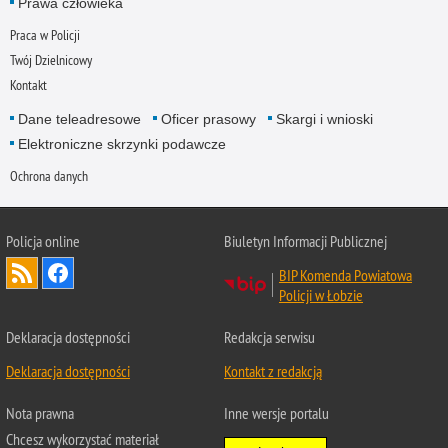
Prawa człowieka
Praca w Policji
Twój Dzielnicowy
Kontakt
Dane teleadresowe
Oficer prasowy
Skargi i wnioski
Elektroniczne skrzynki podawcze
Ochrona danych
Policja online
Biuletyn Informacji Publicznej
BIP Komenda Powiatowa
Policji w Łobzie
Deklaracja dostępności
Redakcja serwisu
Deklaracja dostępności
Kontakt z redakcją
Nota prawna
Inne wersje portalu
Chcesz wykorzystać materiał